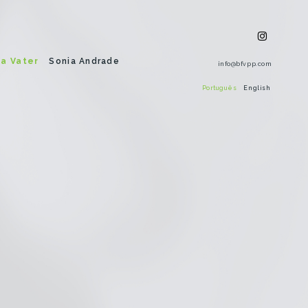
a Vater
Sonia Andrade
info@bfvpp.com
Português
English