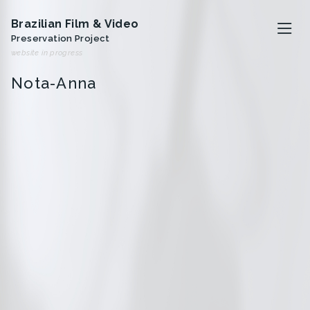
Brazilian Film & Video
Preservation Project
website in progress
Nota-Anna
O projeto
Artistas
Analivia Cordeiro
Anna Bella Geiger
Iole de Freitas