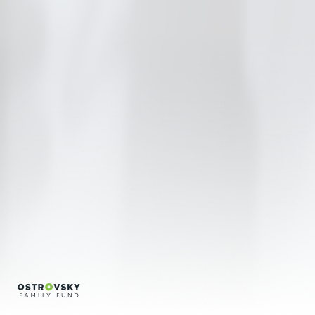
Regina Silveira
Regina Vater
Sonia Andrade
Encontros
Créditos
Português
English
info@bfvpp.com