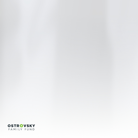
Regina Silveira
Regina Vater
Sonia Andrade
Encontros
Créditos
Português
English
info@bfvpp.com