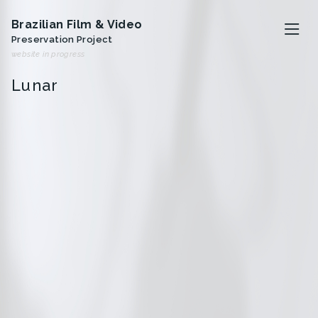
Brazilian Film & Video
Preservation Project
website in progress
Lunar
O projeto
Artistas
Analivia Cordeiro
Anna Bella Geiger
Iole de Freitas